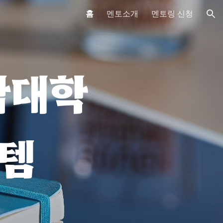
홈
멘토소개
멘토링 신청
ion
합대학
스템